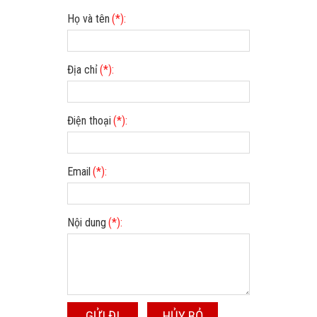
Họ và tên
(*):
Địa chỉ
(*):
Điện thoại
(*):
Email
(*):
Nội dung
(*):
GỬI ĐI
HỦY BỎ