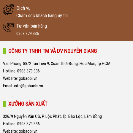
Dịch vụ
Chăm sóc khách hàng uy tín.
Tư vấn bán hàng
0908 379 336
CÔNG TY TNHH TM VÀ DV NGUYÊN GIANG
Văn Phòng: 88/2 Tân Tiến 9, Xuân Thới Đông, Hóc Môn, Tp.HCM
Hotline:
0908 379 336
Website:
gobaobi.vn
Email:
info@gobaobi.vn
XƯỞNG SẢN XUẤT
326/9 Nguyễn Văn Cừ, P. Lộc Phát, Tp. Bảo Lộc, Lâm Đồng
Hotline:
0908 379 336
Website:
gobaobi.vn